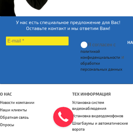
У нас есть специальное предложение для Вас!
Оставьте контакт и мы ответим Вам!
НА
Я согласен с
политикой
и
конфиденциальности
обработки
персональных данных
О НАС
ТЕХ ИНФОРМАЦИЯ
Новости компании
Установка систем
видеонаблюдения
Наши клиенты
Установка видеодомофонов
Обратная связь
Шлагбаумы и автоматические
Опросы
ворота